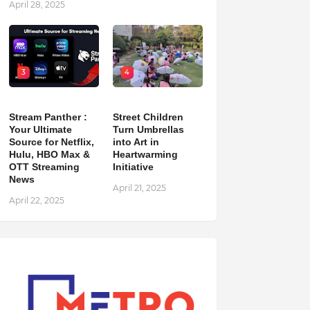
April 28, 2025
3
4
Stream Panther :
Street Children
Your Ultimate
Turn Umbrellas
Source for Netflix,
into Art in
Hulu, HBO Max &
Heartwarming
OTT Streaming
Initiative
News
April 21, 2025
April 22, 2025