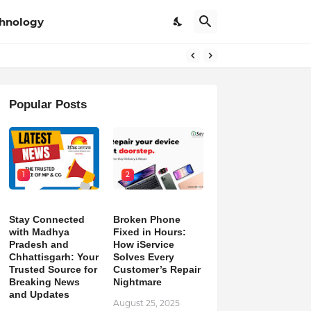
hnology
pdates
Popular Posts
1
2
Stay Connected
Broken Phone
with Madhya
Fixed in Hours:
Pradesh and
How iService
Chhattisgarh: Your
Solves Every
Trusted Source for
Customer’s Repair
Breaking News
Nightmare
and Updates
August 25, 2025